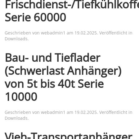
Frischdienst-/Tiefkühlkoff
Serie 60000
Geschrieben von
webadmin1
am
19.02.2025
. Veröffentlicht in
Downloads
.
Bau- und Tieflader
(Schwerlast Anhänger)
von 5t bis 40t Serie
10000
Geschrieben von
webadmin1
am
19.02.2025
. Veröffentlicht in
Downloads
.
Vieh-Transportanhänger