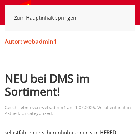
MENÜ
Zum Hauptinhalt springen
Autor:
webadmin1
NEU bei DMS im
Sortiment!
Geschrieben von
webadmin1
am
1.07.2026
. Veröffentlicht in
Aktuell
,
Uncategorized
.
selbstfahrende Scherenhubbühnen von
HERED