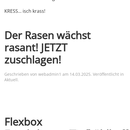
KRESS… isch krass!
Der Rasen wächst
rasant! JETZT
zuschlagen!
Geschrieben von
webadmin1
am
14.03.2025
. Veröffentlicht in
Aktuell
.
Flexbox